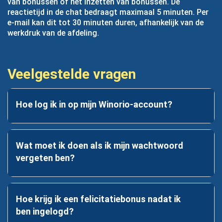
van bonussen of het inzetten van bonussen. De
reactietijd in de chat bedraagt ​​maximaal 5 minuten. Per
e-mail kan dit tot 30 minuten duren, afhankelijk van de
werkdruk van de afdeling.
Veelgestelde vragen
Hoe log ik in op mijn Winorio-account?
Wat moet ik doen als ik mijn wachtwoord
vergeten ben?
Hoe krijg ik een felicitatiebonus nadat ik
ben ingelogd?