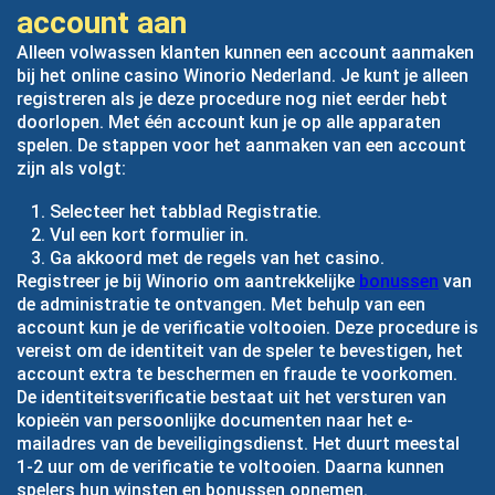
account aan
Alleen volwassen klanten kunnen een account aanmaken
bij het online casino Winorio Nederland. Je kunt je alleen
registreren als je deze procedure nog niet eerder hebt
doorlopen. Met één account kun je op alle apparaten
spelen. De stappen voor het aanmaken van een account
zijn als volgt:
Selecteer het tabblad Registratie.
Vul een kort formulier in.
Ga akkoord met de regels van het casino.
Registreer je bij Winorio om aantrekkelijke
bonussen
van
de administratie te ontvangen. Met behulp van een
account kun je de verificatie voltooien. Deze procedure is
vereist om de identiteit van de speler te bevestigen, het
account extra te beschermen en fraude te voorkomen.
De identiteitsverificatie bestaat uit het versturen van
kopieën van persoonlijke documenten naar het e-
mailadres van de beveiligingsdienst. Het duurt meestal
1-2 uur om de verificatie te voltooien. Daarna kunnen
spelers hun winsten en bonussen opnemen.