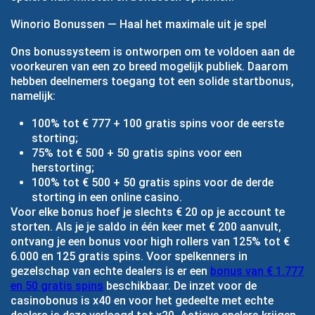
Winorio Bonussen — Haal het maximale uit je spel
Ons bonussysteem is ontworpen om te voldoen aan de
voorkeuren van een zo breed mogelijk publiek. Daarom
hebben deelnemers toegang tot een solide startbonus,
namelijk:
100% tot € 777 + 100 gratis spins voor de eerste
storting;
75% tot € 500 + 50 gratis spins voor een
herstorting;
100% tot € 500 + 50 gratis spins voor de derde
storting in een online casino.
Voor elke bonus hoef je slechts € 20 op je account te
storten. Als je je saldo in één keer met € 200 aanvult,
ontvang je een bonus voor high rollers van 125% tot €
6.000 en 125 gratis spins. Voor spelkenners in
gezelschap van echte dealers is er een
bonus van € 1.777
en 50 gratis spins
beschikbaar. De inzet voor de
casinobonus is x40 en voor het gedeelte met echte