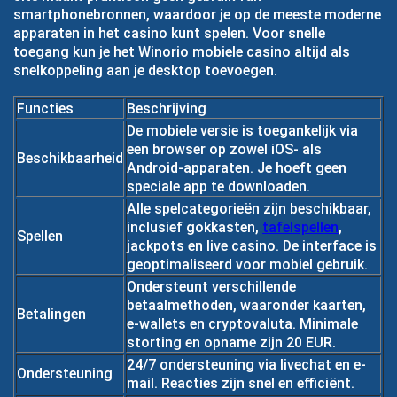
smartphonebronnen, waardoor je op de meeste moderne
apparaten in het casino kunt spelen. Voor snelle
toegang kun je het Winorio mobiele casino altijd als
snelkoppeling aan je desktop toevoegen.
Functies
Beschrijving
De mobiele versie is toegankelijk via
een browser op zowel iOS- als
Beschikbaarheid
Android-apparaten. Je hoeft geen
speciale app te downloaden.
Alle spelcategorieën zijn beschikbaar,
inclusief gokkasten,
tafelspellen
,
Spellen
jackpots en live casino. De interface is
geoptimaliseerd voor mobiel gebruik.
Ondersteunt verschillende
betaalmethoden, waaronder kaarten,
Betalingen
e-wallets en cryptovaluta. Minimale
storting en opname zijn 20 EUR.
24/7 ondersteuning via livechat en e-
Ondersteuning
mail. Reacties zijn snel en efficiënt.